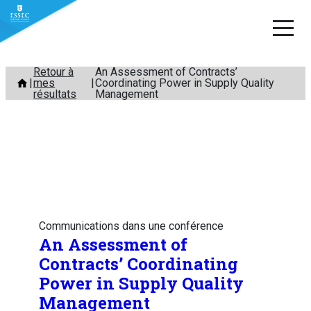
Aller
Retour à
An Assessment of Contracts’
mes
Coordinating Power in Supply Quality
au
résultats
Management
contenu
Communications dans une conférence
An Assessment of
Contracts’ Coordinating
Power in Supply Quality
Management