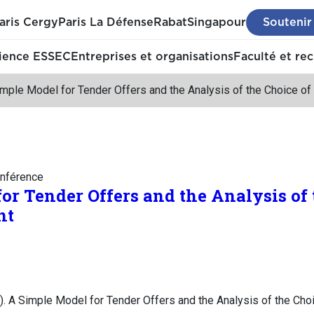
aris Cergy
Paris La Défense
Rabat
Singapour
Soutenir
ience ESSEC
Entreprises et organisations
Faculté et re
imple Model for Tender Offers and the Analysis of the Choice o
nférence
or Tender Offers and the Analysis of 
nt
 A Simple Model for Tender Offers and the Analysis of the Cho