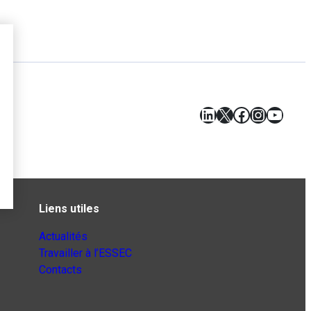
LinkedIn
X
Facebook
Instagr
YouT
Liens utiles
Actualités
Travailler à l’ESSEC
Contacts