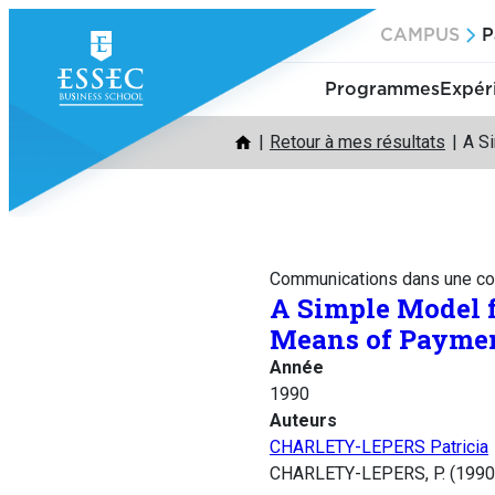
Aller
CAMPUS
P
au
contenu
Programmes
Expér
Retour à mes résultats
A S
Communications dans une co
A Simple Model f
Means of Payme
Année
1990
Auteurs
CHARLETY-LEPERS Patricia
CHARLETY-LEPERS, P. (1990).