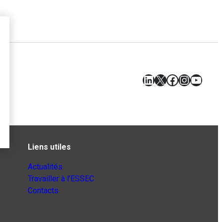
LinkedIn
X
Facebook
Instagr
YouT
Liens utiles
Actualités
Travailler à l’ESSEC
Contacts