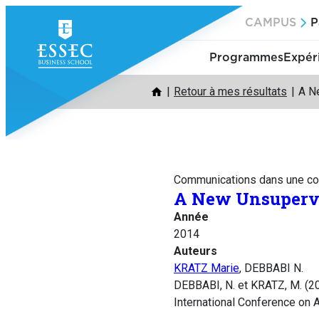
Aller
CAMPUS
P
au
contenu
Programmes
Expér
Retour à mes résultats
A N
Communications dans une co
A New Unsupervi
Année
2014
Auteurs
KRATZ Marie
, DEBBABI N.
DEBBABI, N. et KRATZ, M. (2
International Conference on 