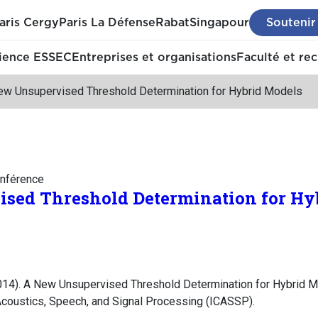
aris Cergy
Paris La Défense
Rabat
Singapour
Soutenir
ience ESSEC
Entreprises et organisations
Faculté et re
ew Unsupervised Threshold Determination for Hybrid Models
nférence
sed Threshold Determination for Hy
014). A New Unsupervised Threshold Determination for Hybrid M
Acoustics, Speech, and Signal Processing (ICASSP).