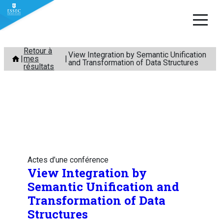
Aller
Retour à
View Integration by Semantic Unification
mes
au
and Transformation of Data Structures
résultats
contenu
Actes d’une conférence
View Integration by
Semantic Unification and
Transformation of Data
Structures