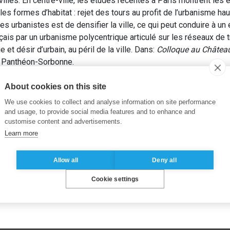
 villes. En centre-ville, les études récentes à Paris montrent les
 les formes d’habitat : rejet des tours au profit de l’urbanisme 
es urbanistes est de densifier la ville, ce qui peut conduire à un
çais par un urbanisme polycentrique articulé sur les réseaux de t
et désir d’urbain, au péril de la ville. Dans:
Colloque au Château d
 1 Panthéon-Sorbonne.
e
,
Urbaphobie
About cookies on this site
We use cookies to collect and analyse information on site performance
and usage, to provide social media features and to enhance and
customise content and advertisements.
Learn more
Allow all
Deny all
Cookie settings