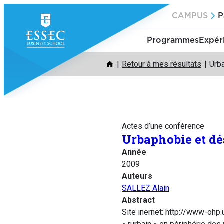
Aller
CAMPUS
P
au
contenu
Programmes
Expér
Retour à mes résultats
Urba
Actes d’une conférence
Urbaphobie et dés
Année
2009
Auteurs
SALLEZ Alain
Abstract
Site inernet: http://www-ohp.u