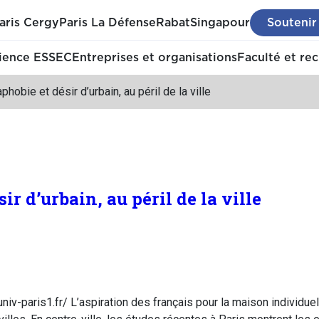
aris Cergy
Paris La Défense
Rabat
Singapour
Soutenir
ience ESSEC
Entreprises et organisations
Faculté et re
phobie et désir d’urbain, au péril de la ville
ir d’urbain, au péril de la ville
niv-paris1.fr/ L’aspiration des français pour la maison individue