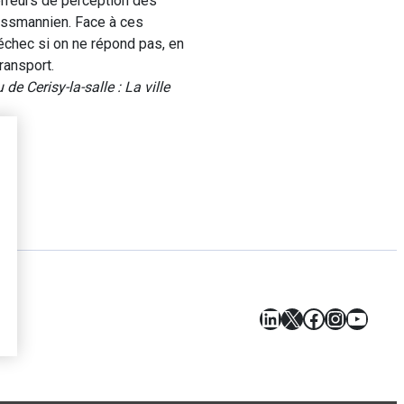
 erreurs de perception des
haussmannien. Face à ces
 échec si on ne répond pas, en
ransport.
e Cerisy-la-salle : La ville
LinkedIn
X
Facebook
Instagr
YouT