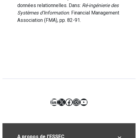
données relationnelles. Dans:
Ré-ingénierie des
Systèmes d’Information
. Financial Management
Association (FMA), pp. 82-91.
LinkedIn
X
Facebook
Instagram
YouTube
A propos de l’ESSEC