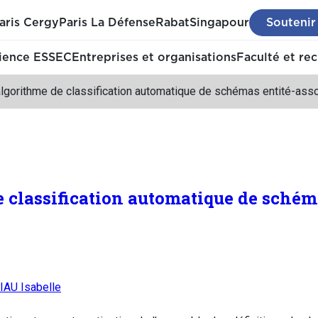
aris Cergy
Paris La Défense
Rabat
Singapour
Soutenir
ience ESSEC
Entreprises et organisations
Faculté et re
lgorithme de classification automatique de schémas entité-asso
 classification automatique de schém
AU Isabelle