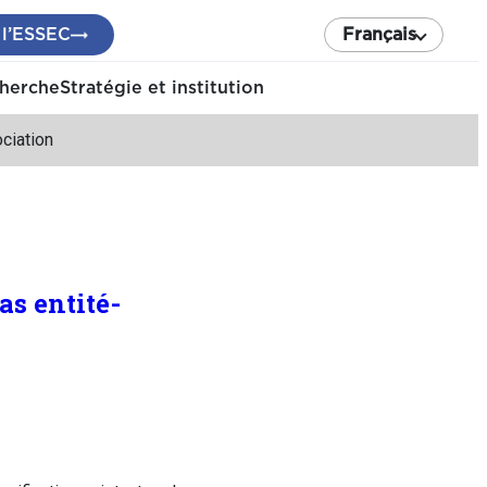
 l’ESSEC
Français
cherche
Stratégie et institution
ciation
as entité-