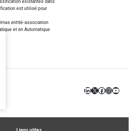
ssification existantes dans
cation est utilisé pour
émas entité-association.
matique et en Automatique
LinkedIn
X
Facebook
Instagr
YouT
Liens utiles