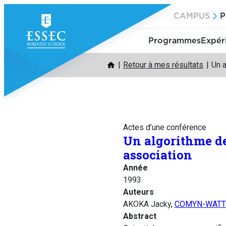
Aller
CAMPUS
P
au
contenu
Programmes
Expér
Retour à mes résultats
Un a
Actes d’une conférence
Un algorithme de
association
Année
1993
Auteurs
AKOKA Jacky,
COMYN-WATTI
Abstract