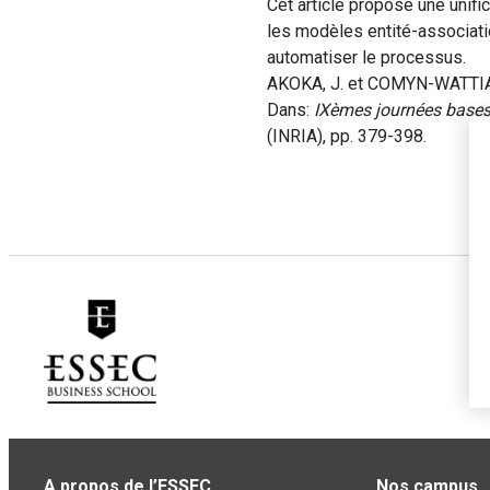
Cet article propose une unifi
les modèles entité-associatio
automatiser le processus.
AKOKA, J. et COMYN-WATTIAU, 
Dans:
IXèmes journées base
(INRIA), pp. 379-398.
A propos de l’ESSEC
Nos campus