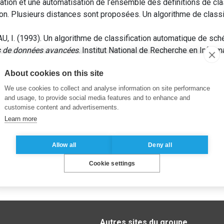
cation et une automatisation de l’ensemble des définitions de cla
n. Plusieurs distances sont proposées. Un algorithme de classifi
I. (1993). Un algorithme de classification automatique de sch
s de données avancées
. Institut National de Recherche en Infor
About cookies on this site
We use cookies to collect and analyse information on site performance
and usage, to provide social media features and to enhance and
customise content and advertisements.
Learn more
Allow all
Deny all
Cookie settings
Autres sites du groupe