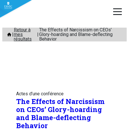
Aller
Retour à
The Effects of Narcissism on CEOs’
mes
Glory-hoarding and Blame-deflecting
au
résultats
Behavior
contenu
Actes d’une conférence
The Effects of Narcissism
on CEOs’ Glory-hoarding
and Blame-deflecting
Behavior