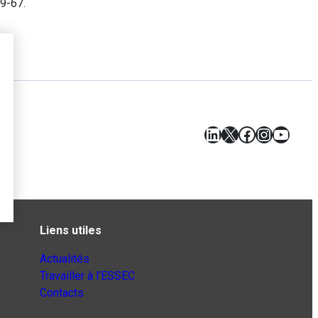
39-67.
LinkedIn
X
Facebook
Instagr
YouT
Liens utiles
Actualités
Travailler à l’ESSEC
Contacts