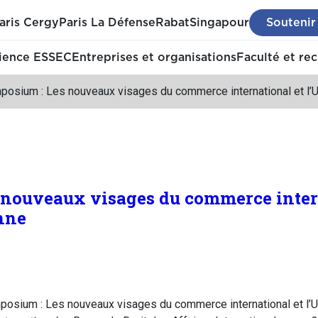
aris Cergy
Paris La Défense
Rabat
Singapour
Soutenir
ience ESSEC
Entreprises et organisations
Faculté et re
posium : Les nouveaux visages du commerce international et l’
 nouveaux visages du commerce inter
nne
posium : Les nouveaux visages du commerce international et l’