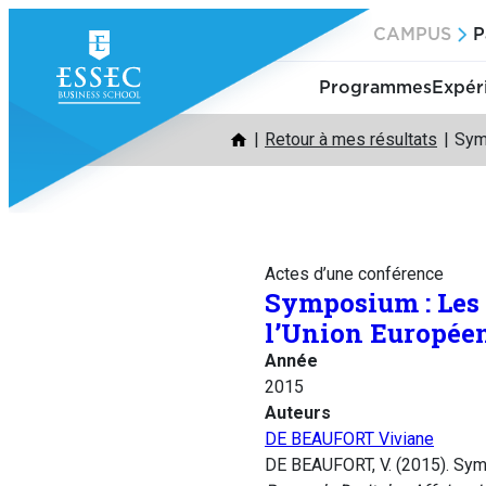
Aller
CAMPUS
P
au
contenu
Programmes
Expér
Retour à mes résultats
Sym
Actes d’une conférence
Symposium : Les
l’Union Europée
Année
2015
Auteurs
DE BEAUFORT Viviane
DE BEAUFORT, V. (2015). Sym