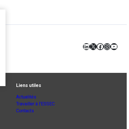
LinkedIn
X
Facebook
Instagr
YouT
Liens utiles
Actualités
Travailler à l’ESSEC
Contacts