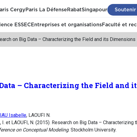
aris Cergy
Paris La Défense
Rabat
Singapour
Soutenir
ience ESSEC
Entreprises et organisations
Faculté et re
arch on Big Data – Characterizing the Field and its Dimensions
Data – Characterizing the Field and 
AU Isabelle
, LAOUFI N.
 et LAOUFI, N. (2015). Research on Big Data – Characterizing t
nference on Conceptual Modeling
. Stockholm University.