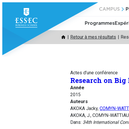
Aller
CAMPUS
P
au
contenu
Programmes
Expér
Retour à mes résultats
Rese
Actes d’une conférence
Research on Big 
Année
2015
Auteurs
AKOKA Jacky,
COMYN-WATTI
AKOKA, J., COMYN-WATTIAU, I.
Dans:
34th International Co