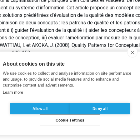
ur la capitalisation de pratiques bien connues et validées. Le rôl
t du système d’information. Cet article propose un concept de 
es solutions prédéfinies d’évaluation de la qualité des modèles 
mbinaison de deux concepts : les patrons de qualité et les patron
t à i) guider l’évaluation de la qualité ii) aider les concepteurs
s de conception, iii) évaluer l’amélioration par mesure de la qual
TTIAU, I. et AKOKA, J. (2008). Quality Patterns for Conceptual
r, pp. 142-153.
About cookies on this site
éveloppement
,
Mesure de la qualité
,
Patron de conception
,
Patron
We use cookies to collect and analyse information on site performance
and usage, to provide social media features and to enhance and
customise content and advertisements.
Learn more
Allow all
Deny all
Cookie settings