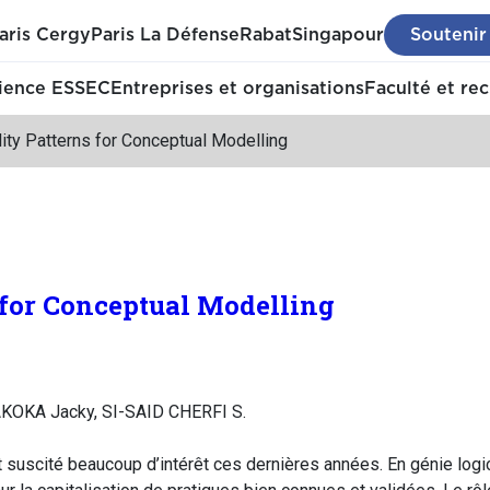
aris Cergy
Paris La Défense
Rabat
Singapour
Soutenir
ience ESSEC
Entreprises et organisations
Faculté et re
ity Patterns for Conceptual Modelling
 for Conceptual Modelling
AKOKA Jacky, SI-SAID CHERFI S.
t suscité beaucoup d’intérêt ces dernières années. En génie logic