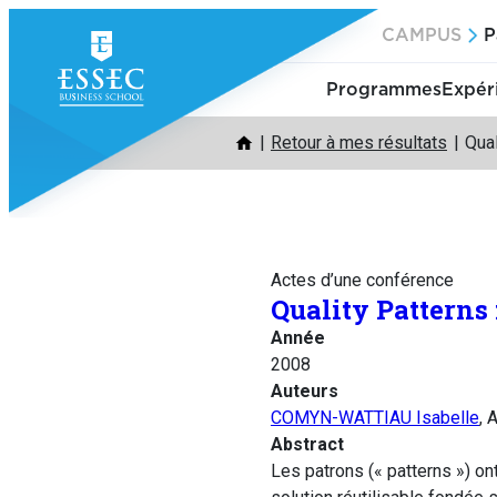
Aller
CAMPUS
P
au
contenu
Programmes
Expér
Retour à mes résultats
Qual
Actes d’une conférence
Quality Patterns
Année
2008
Auteurs
COMYN-WATTIAU Isabelle
, 
Abstract
Les patrons (« patterns ») on