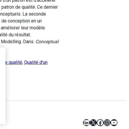
e d’un patron est d’accélérer
patron de qualité. Ce dernier
conceptuels. La seconde
s de conception en un
 à améliorer leur modèle
ité du résultat.
 Modelling. Dans:
Conceptual
 de qualité
,
Qualité d’un
LinkedIn
X
Facebook
Instagr
YouT