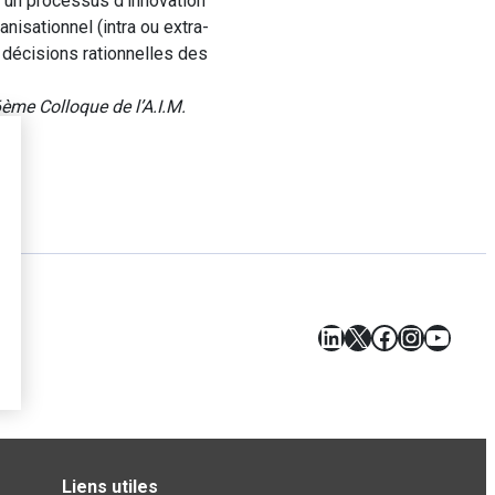
s un processus d’innovation
anisationnel (intra ou extra-
s décisions rationnelles des
ème Colloque de l’A.I.M.
LinkedIn
X
Facebook
Instagr
YouT
Liens utiles