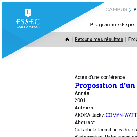
Aller
CAMPUS
P
au
contenu
Programmes
Expér
Retour à mes résultats
Prop
Actes d’une conférence
Proposition d’un
Année
2001
Auteurs
AKOKA Jacky,
COMYN-WATTI
Abstract
Cet article fournit un cadre 