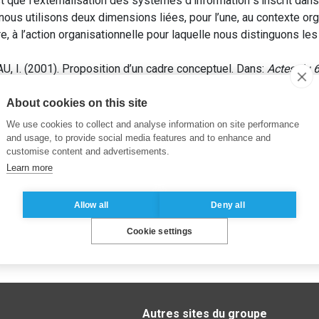
st que l’externalisation des systèmes d’information s’inscrit dan
 nous utilisons deux dimensions liées, pour l’une, au contexte org
tre, à l’action organisationnelle pour laquelle nous distinguons le
 I. (2001). Proposition d’un cadre conceptuel. Dans:
Actes du 6
Management (AIM), pp. 87-94.
About cookies on this site
We use cookies to collect and analyse information on site performance
and usage, to provide social media features and to enhance and
customise content and advertisements.
Learn more
Allow all
Deny all
Cookie settings
Autres sites du groupe