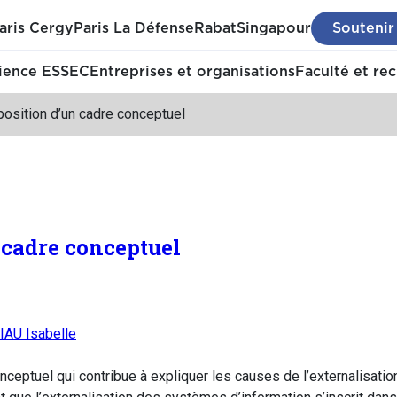
aris Cergy
Paris La Défense
Rabat
Singapour
Soutenir
ience ESSEC
Entreprises et organisations
Faculté et re
osition d’un cadre conceptuel
 cadre conceptuel
AU Isabelle
conceptuel qui contribue à expliquer les causes de l’externalisat