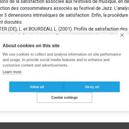
ions de la satisfaction associée aux festivals de musique, en de
sfaction des consommateurs associés au festival de Jazz. L’ana
r 3 dimensions intrinsèques de satisfaction. Enfin, la procédu
nt discutés.
ER (DE), L. et BOURDEAU, L. (2001). Profils de satisfaction de
exemple du festival de jazz. Dans:
AIMAC 2001 Proceedings
. In
MAC), pp. 110-119.
About cookies on this site
We use cookies to collect and analyse information on site performance
and usage, to provide social media features and to enhance and
customise content and advertisements.
Learn more
Allow all
Deny all
Cookie settings