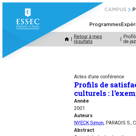
Aller
CAMPUS
P
au
contenu
Programmes
Expér
Retour à mes
Profi
résultats
de ja
Actes d’une conférence
Profils de satis
culturels : l’exem
Année
2001
Auteurs
NYECK Simon
, PARADIS S.,
Abstract