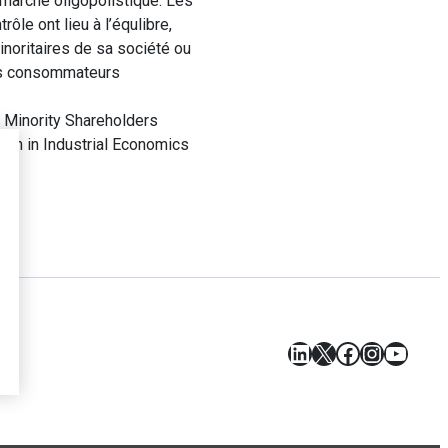
 marché oligopolistique. Les
rôle ont lieu à l’équlibre,
noritaires de sa société ou
les consommateurs
f Minority Shareholders
rch in Industrial Economics
LinkedIn
X
Facebook
Instagr
YouT