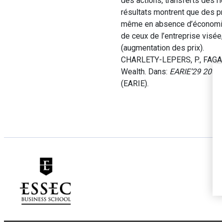
des actions, transferts des r
résultats montrent que des pri
même en absence d’économies 
de ceux de l’entreprise visé
(augmentation des prix).
CHARLETY-LEPERS, P., FAGART,
Wealth. Dans:
EARIE’29 2002
(EARIE).