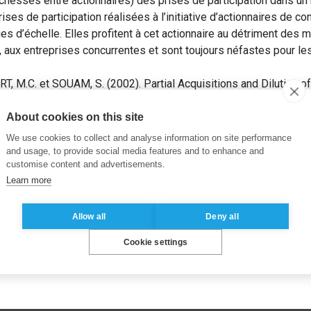
ichesses entre actionnaires) des prises de participation dans un
ses de participation réalisées à l’initiative d’actionnaires de cont
d’échelle. Elles profitent à cet actionnaire au détriment des mi
e, aux entreprises concurrentes et sont toujours néfastes pour 
 M.C. et SOUAM, S. (2002). Partial Acquisitions and Dilution o
 Annual Conference Proceedings
. Europen Association for Resea
About cookies on this site
We use cookies to collect and analyse information on site performance
and usage, to provide social media features and to enhance and
customise content and advertisements.
Learn more
Allow all
Deny all
Cookie settings