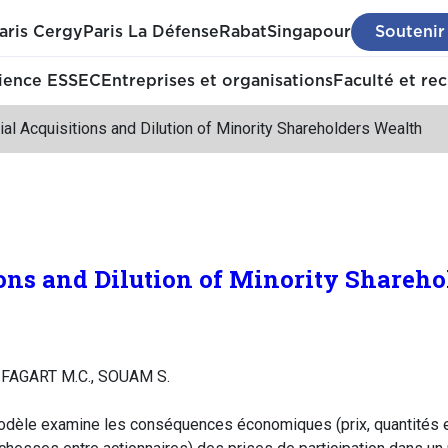
aris Cergy
Paris La Défense
Rabat
Singapour
Soutenir
ience ESSEC
Entreprises et organisations
Faculté et re
ial Acquisitions and Dilution of Minority Shareholders Wealth
ions and Dilution of Minority Shareh
, FAGART M.C., SOUAM S.
dèle examine les conséquences économiques (prix, quantités et p