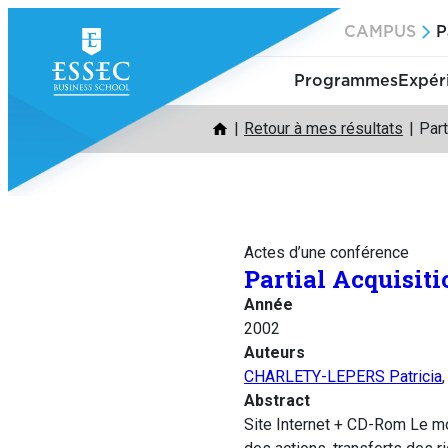
Aller
CAMPUS
P
au
contenu
Programmes
Expér
Retour à mes résultats
Part
Actes d’une conférence
Partial Acquisit
Année
2002
Auteurs
CHARLETY-LEPERS Patricia
Abstract
Site Internet + CD-Rom Le mo