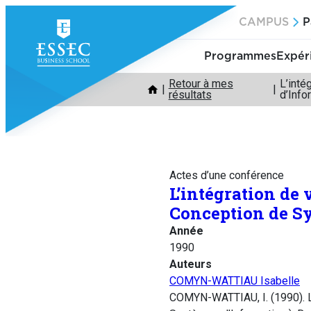
Aller
CAMPUS
P
au
contenu
Programmes
Expér
Retour à mes
L’inté
résultats
d’Info
Actes d’une conférence
L’intégration de
Conception de Sy
Année
1990
Auteurs
COMYN-WATTIAU Isabelle
COMYN-WATTIAU, I. (1990). L