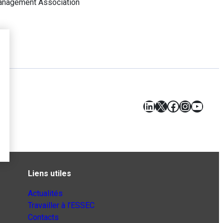
Management Association
LinkedIn
X
Facebook
Instagr
YouT
Liens utiles
Actualités
Travailler à l’ESSEC
Contacts