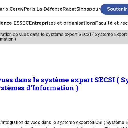
aris Cergy
Paris La Défense
Rabat
Singapour
Soutenir
ience ESSEC
Entreprises et organisations
Faculté et re
gration de vues dans le système expert SECSI ( Système Exper
rmation )
 vues dans le système expert SECSI ( 
stèmes d’Information )
’intégration de vues dans le système expert SECSI ( Système E