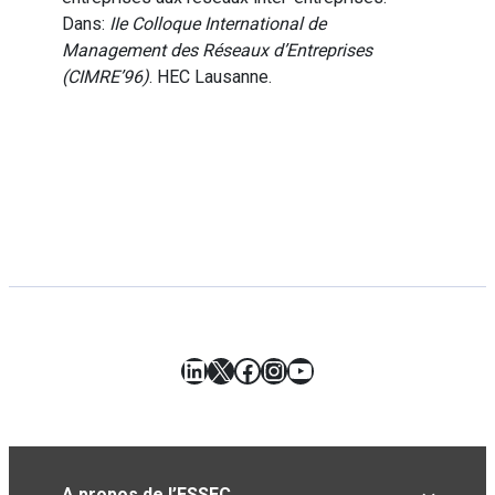
Dans:
IIe Colloque International de
Management des Réseaux d’Entreprises
(CIMRE’96)
. HEC Lausanne.
LinkedIn
X
Facebook
Instagram
YouTube
A propos de l’ESSEC