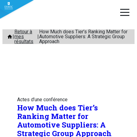
Aller
Retour à
How Much does Tier’s Ranking Matter for
mes
Automotive Suppliers: A Strategic Group
au
résultats
Approach
contenu
Actes d’une conférence
How Much does Tier’s
Ranking Matter for
Automotive Suppliers: A
Strategic Group Approach