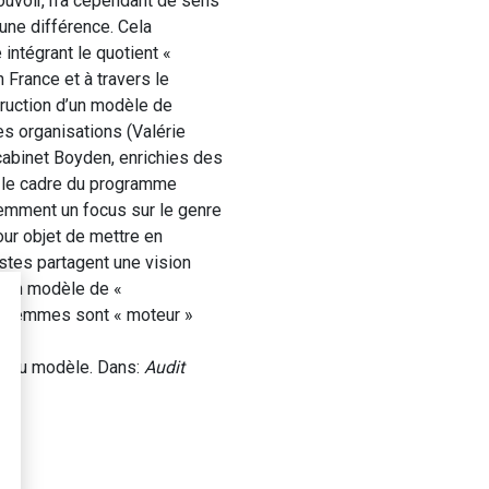
ouvoir, n’a cependant de sens
une différence. Cela
ntégrant le quotient «
 France et à travers le
ruction d’un modèle de
es organisations (Valérie
 cabinet Boyden, enrichies des
s le cadre du programme
iemment un focus sur le genre
our objet de mettre en
stes partagent une vision
 d’un modèle de «
es femmes sont « moteur »
veau modèle. Dans:
Audit