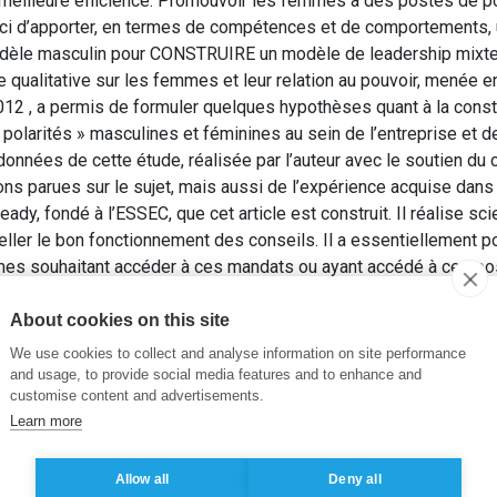
 meilleure efficience. Promouvoir les femmes à des postes de p
s-ci d’apporter, en termes de compétences et de comportements, 
dèle masculin pour CONSTRUIRE un modèle de leadership mixte i
e qualitative sur les femmes et leur relation au pouvoir, menée en
12 , a permis de formuler quelques hypothèses quant à la const
 polarités » masculines et féminines au sein de l’entreprise et d
 données de cette étude, réalisée par l’auteur avec le soutien du
ns parues sur le sujet, mais aussi de l’expérience acquise dan
y, fondé à l’ESSEC, que cet article est construit. Il réalise sc
eller le bon fonctionnement des conseils. Il a essentiellement p
mes souhaitant accéder à ces mandats ou ayant accédé à ces po
 fonctionnement des conseils participant ainsi à la construction
nt et peut être plus adapté aux défis qu’un conseil affronte. L
About cookies on this site
We use cookies to collect and analyse information on site performance
 L. (2013). Femmes et gouvernance d’entreprise : vers un nou
and usage, to provide social media features and to enhance and
customise content and advertisements.
nsable
. Institut International de l’Audit Social (IAS), pp. 157-180.
Learn more
mmes et gouvernance
,
Nouveau modèle de leadership
Allow all
Deny all