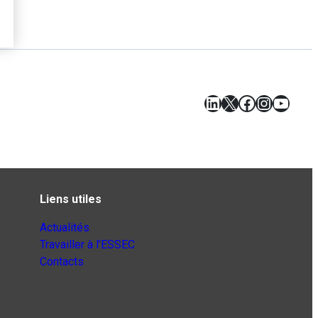
LinkedIn
X
Facebook
Instagr
YouT
Liens utiles
Actualités
Travailler à l’ESSEC
Contacts