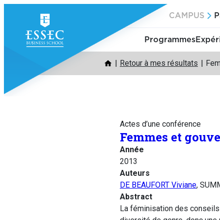
Aller
CAMPUS
P
au
contenu
Programmes
Expér
Retour à mes résultats
Fem
Actes d’une conférence
Femmes et gouver
Année
2013
Auteurs
DE BEAUFORT Viviane
, SUM
Abstract
La féminisation des conseils 