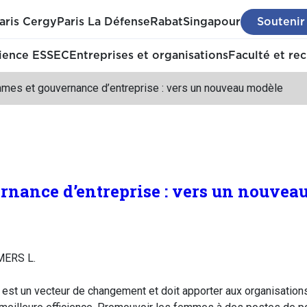
aris Cergy
Paris La Défense
Rabat
Singapour
Soutenir
ience ESSEC
Entreprises et organisations
Faculté et re
mes et gouvernance d’entreprise : vers un nouveau modèle
nance d’entreprise : vers un nouvea
MERS L.
est un vecteur de changement et doit apporter aux organisations 