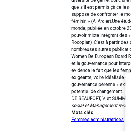
diversité de genre, donc une
que s’il est permis çà celle
suppose de confronter le mo
féminin » (A. Arcier).Une étud
monde, publiée en octobre 20
pouvoir mixte intégrant des «
Rocoplan). C’est à partir des
nombreuses autres publicatio
Women Be European Board Read
et la gouvernance pour interp
évidence le fait que les fem
exigeante, voire idéalisée du
gouvernance pérenne » exigea
potentiel de changement.
DE BEAUFORT, V. et SUMMERS,
social et Management respo
Mots clés
Femmes administratrices
,
Fe