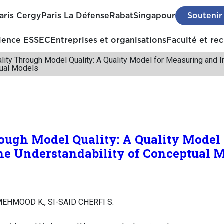
aris Cergy
Paris La Défense
Rabat
Singapour
Soutenir
ience ESSEC
Entreprises et organisations
Faculté et re
lity Through Model Quality: A Quality Model for Measuring and I
ual Models
ough Model Quality: A Quality Model
he Understandability of Conceptual 
MEHMOOD K., SI-SAID CHERFI S.