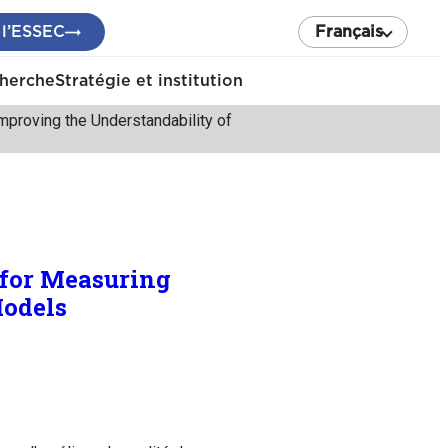
 l’ESSEC
Français
cherche
Stratégie et institution
mproving the Understandability of
 for Measuring
Models