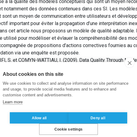
se à la qualité des modèles conceptuels qui sont un moyen recon
 et notamment des données contenues dans ces SI. Les modèles
t sont un moyen de communication entre utilisateurs et dévelop
ctif important pour éviter la propagation d’une interprétation 
 Dans cet article nous proposons un modèle de qualité adaptable. 
re utilisé pour modéliser et évlauer la compréhensibilité des mo
accompagnée de propositions d’actions correctives fournies au co
idation via une enquête est proposée.
, S. et COMYN-WATTIAU, I. (2009). Data Quality Through Model 
 Understandability of Conceptual Models. Dans:
CIKM2009 – Wo
About cookies on this site
achinery (ACM).
We use cookies to collect and analyse information on site performance
le conceptuel
,
Facteur de qualité
,
Métrique de qualité
,
Modèle co
and usage, to provide social media features and to enhance and
customise content and advertisements.
Learn more
Allow all
Deny all
Cookie settings