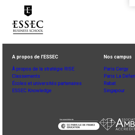
A propos de l’ESSEC
Nos campus
À propos de la stratégie RISE
Paris Cergy
Classements
Paris La Défe
Écoles et universités partenaires
Rabat
ESSEC Knowledge
Singapour