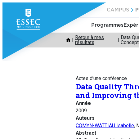
Aller
CAMPUS
P
au
contenu
Programmes
Expér
Retour à mes
Data Qua
résultats
Concept
Actes d’une conférence
Data Quality Thr
and Improving t
Année
2009
Auteurs
COMYN-WATTIAU Isabelle
, 
Abstract