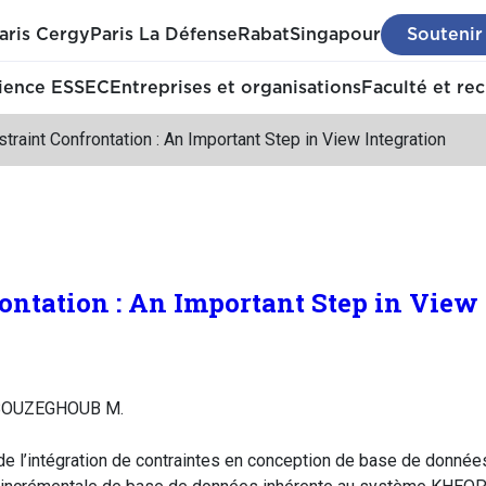
aris Cergy
Paris La Défense
Rabat
Singapour
Soutenir
ience ESSEC
Entreprises et organisations
Faculté et re
traint Confrontation : An Important Step in View Integration
ontation : An Important Step in View
 BOUZEGHOUB M.
de l’intégration de contraintes en conception de base de données