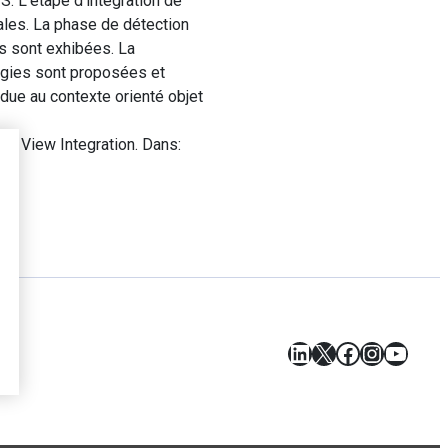
 L’étape d’intégration de
iales. La phase de détection
es sont exhibées. La
tégies sont proposées et
due au contexte orienté objet
n View Integration. Dans:
LinkedIn
X
Facebook
Instagr
YouT