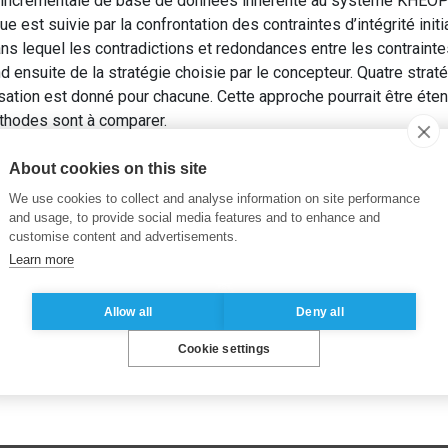
incrémentale de base de données inhérente au système KHEOPS.
e est suivie par la confrontation des contraintes d’intégrité init
ns lequel les contradictions et redondances entre les contraint
d ensuite de la stratégie choisie par le concepteur. Quatre stra
sation est donné pour chacune. Cette approche pourrait être éten
éthodes sont à comparer.
OUB, M. (1992). Constraint Confrontation : An Important Step i
ms Engineering
. Springer, pp. 507-523.
About cookies on this site
We use cookies to collect and analyse information on site performance
and usage, to provide social media features and to enhance and
customise content and advertisements.
Learn more
Allow all
Deny all
Cookie settings