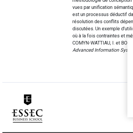
méthodologie de conception 
vues par unification sémantiqu
est un processus déductif da
résolution des conflits dépen
discutées. Un exemple d’utili
où à la fois contraintes et m
COMYN-WATTIAU, I. et BOUZEGH
Advanced Information Syste