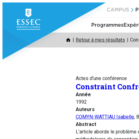
Aller
CAMPUS
P
au
contenu
Programmes
Expér
Retour à mes résultats
Cons
Actes d’une conférence
Constraint Confr
Année
1992
Auteurs
COMYN-WATTIAU Isabelle
,
Abstract
L’article aborde le problème 