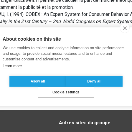
ngel-Blackwell. Il permet de calculer la part de marché théorique
amment la publicité et la promotion.
 I. (1994). COBEX : An Expert System for Consumer Behavior A
lly in the 21st Century – 2nd World Congress on Expert Syste
About cookies on this site
We use cookies to collect and analyse information on site performance
and usage, to provide social media features and to enhance and
customise content and advertisements.
Learn more
Allow all
Deny all
Cookie settings
Autres sites du groupe