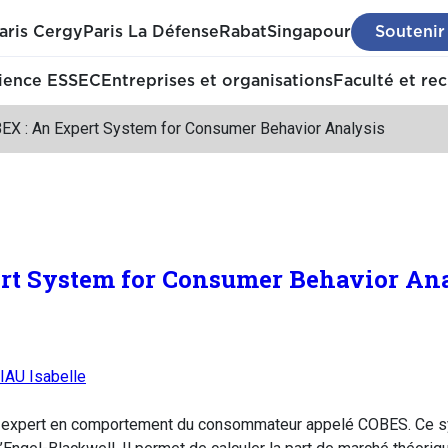
aris Cergy
Paris La Défense
Rabat
Singapour
Soutenir
ience ESSEC
Entreprises et organisations
Faculté et re
EX : An Expert System for Consumer Behavior Analysis
rt System for Consumer Behavior Ana
AU Isabelle
me expert en comportement du consommateur appelé COBES. Ce 