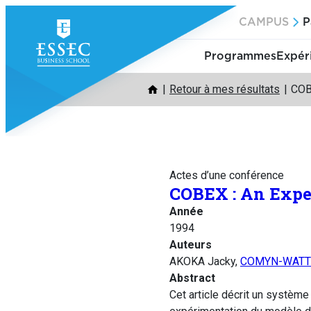
Aller
CAMPUS
P
au
contenu
Programmes
Expér
Retour à mes résultats
COB
Actes d’une conférence
COBEX : An Expe
Année
1994
Auteurs
AKOKA Jacky,
COMYN-WATTI
Abstract
Cet article décrit un systè