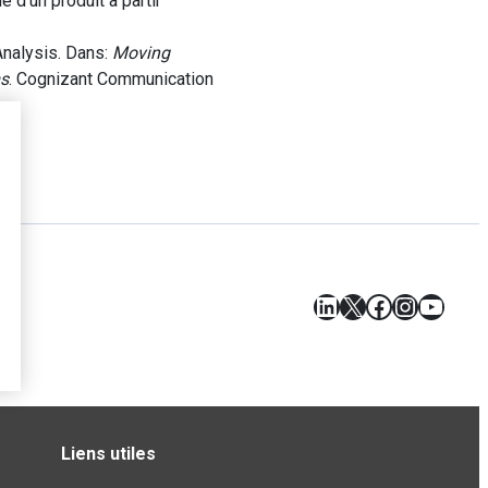
 d’un produit à partir
nalysis. Dans:
Moving
ms
. Cognizant Communication
LinkedIn
X
Facebook
Instagr
YouT
Liens utiles