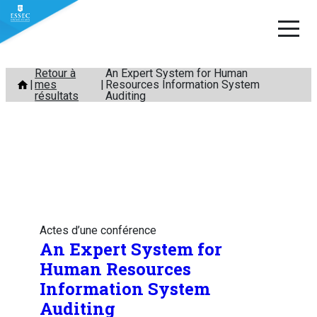
Aller
Retour à
An Expert System for Human
mes
Resources Information System
au
résultats
Auditing
contenu
Actes d’une conférence
An Expert System for
Human Resources
Information System
Auditing