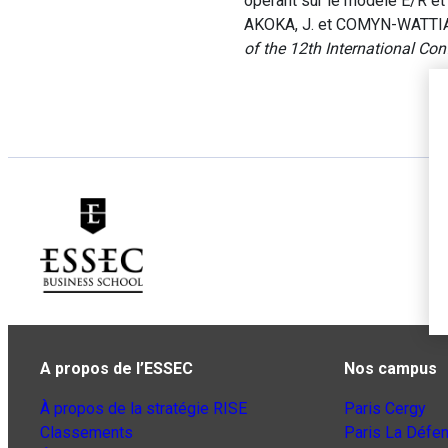
opérant sur le modèle E/R et
AKOKA, J. et COMYN-WATTIAU,
of the 12th International Co
A propos de l’ESSEC
Nos campus
À propos de la stratégie RISE
Paris Cergy
Classements
Paris La Défe