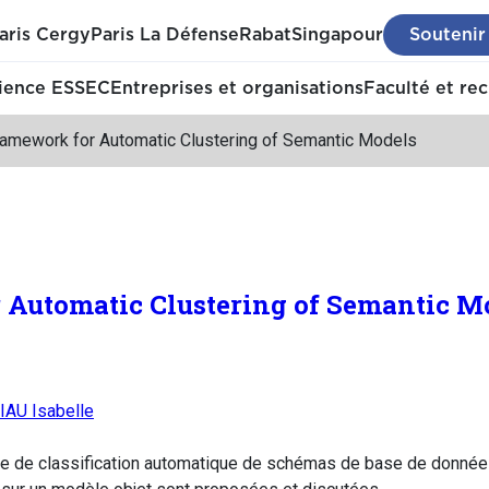
aris Cergy
Paris La Défense
Rabat
Singapour
Soutenir
ience ESSEC
Entreprises et organisations
Faculté et re
ramework for Automatic Clustering of Semantic Models
 Automatic Clustering of Semantic M
AU Isabelle
thme de classification automatique de schémas de base de donné