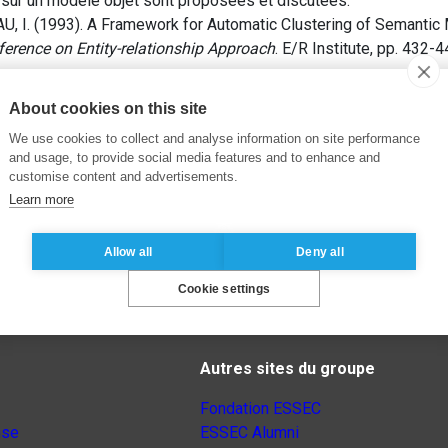
 sur un modèle objet sont proposées et discutées.
 I. (1993). A Framework for Automatic Clustering of Semantic
nference on Entity-relationship Approach
. E/R Institute, pp. 432-4
About cookies on this site
We use cookies to collect and analyse information on site performance
and usage, to provide social media features and to enhance and
customise content and advertisements.
Learn more
Allow all
Deny all
Cookie settings
Autres sites du groupe
Fondation ESSEC
nse
ESSEC Alumni