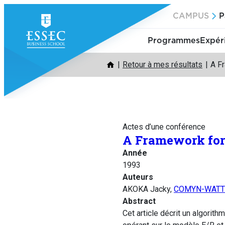
Aller
CAMPUS
P
au
contenu
Programmes
Expér
Retour à mes résultats
A F
Actes d’une conférence
A Framework for
Année
1993
Auteurs
AKOKA Jacky,
COMYN-WATTI
Abstract
Cet article décrit un algori