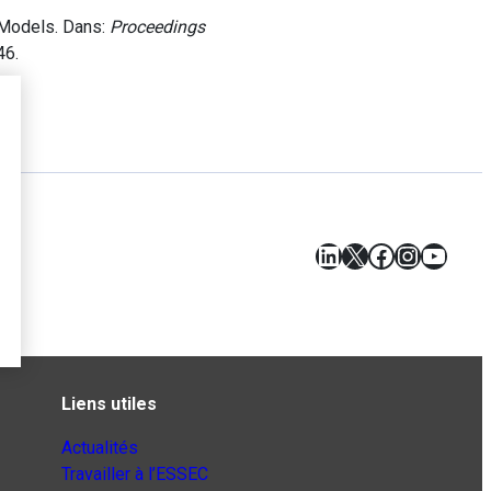
 Models. Dans:
Proceedings
46.
LinkedIn
X
Facebook
Instagr
YouT
Liens utiles
Actualités
Travailler à l’ESSEC