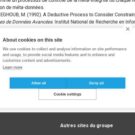
omme un processus de contrôle de la méta-intégrité où chaque
ion de méta-données.
HOUB, M. (1992). A Deductive Process to Consider Constraints
ses de Données Avancées
. Institut National de Recherche en Inf
About cookies on this site
We use cookies to collect and analyse information on site performance
and usage, to provide social media features and to enhance and
customise content and advertisements.
Learn more
Allow all
Deny all
Cookie settings
Autres sites du groupe