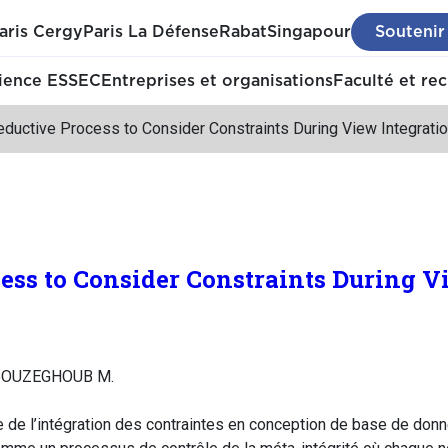
aris Cergy
Paris La Défense
Rabat
Singapour
Soutenir
ience ESSEC
Entreprises et organisations
Faculté et re
ductive Process to Consider Constraints During View Integrati
ess to Consider Constraints During V
 BOUZEGHOUB M.
 de l’intégration des contraintes en conception de base de donné