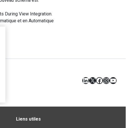
 nouveau schéma est
 During View Integration.
ormatique et en Automatique
LinkedIn
X
Facebook
Instagr
YouT
Liens utiles