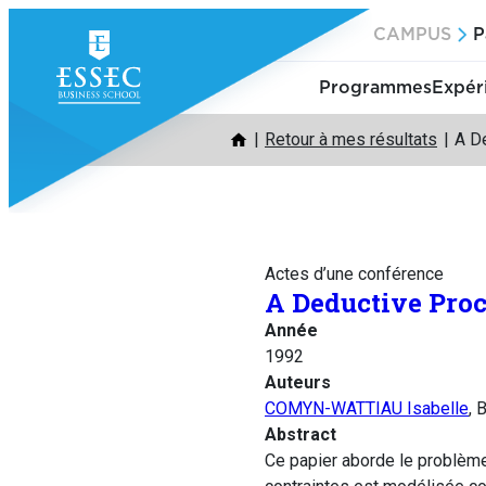
Aller
CAMPUS
P
au
contenu
Programmes
Expér
Retour à mes résultats
A De
Actes d’une conférence
A Deductive Proc
Année
1992
Auteurs
COMYN-WATTIAU Isabelle
,
Abstract
Ce papier aborde le problème