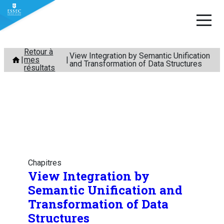
Aller
Retour à
View Integration by Semantic Unification
mes
au
and Transformation of Data Structures
résultats
contenu
Chapitres
View Integration by
Semantic Unification and
Transformation of Data
Structures