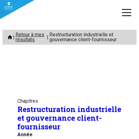
Aller
Retour à mes
Restructuration industrielle et
au
résultats
gouvernance client-fournisseur
contenu
Chapitres
Restructuration industrielle
et gouvernance client-
fournisseur
Année