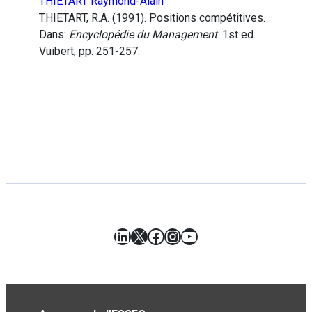
THIETART Raymond-Alain
THIETART, R.A. (1991). Positions compétitives.
Dans:
Encyclopédie du Management
. 1st ed.
Vuibert, pp. 251-257.
LinkedIn
X
Facebook
Instagram
YouTube