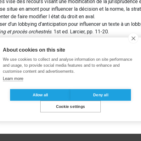
s vise des recours visant une modification de la jurisprudence e
 situe en amont pour influencer la décision et la norme, la stra
ter de faire modifier l état du droit en aval.
r d’un lobbying d’anticipation pour influencer un texte à un lobby
ng et procès orchestrés
. 1st ed. Larcier, pp. 11-20.
Procès orchestrés
About cookies on this site
We use cookies to collect and analyse information on site performance
and usage, to provide social media features and to enhance and
customise content and advertisements.
Learn more
Allow all
Deny all
Cookie settings