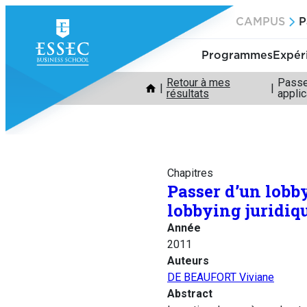
Aller
CAMPUS
P
au
contenu
Programmes
Expér
Retour à mes
Passer
résultats
applic
Chapitres
Passer d’un lobb
lobbying juridiq
Année
2011
Auteurs
DE BEAUFORT Viviane
Abstract