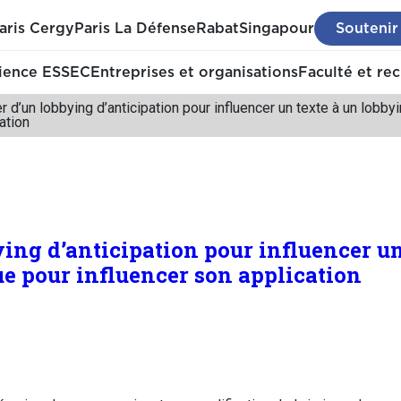
aris Cergy
Paris La Défense
Rabat
Singapour
Soutenir
ience ESSEC
Entreprises et organisations
Faculté et re
 d’un lobbying d’anticipation pour influencer un texte à un lobbyi
ation
ying d’anticipation pour influencer un
ue pour influencer son application