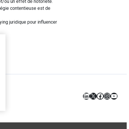
t/ou un effet de notoriété.
tégie contentieuse est de
ing juridique pour influencer
LinkedIn
X
Facebook
Instagr
YouT