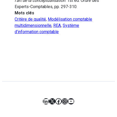
l’art de la conceptualisation
. 1st ed. Ordre des
Experts-Comptables, pp. 297-310.
Mots clés
Critère de qualité
,
Modélisation comptable
multidimensionnelle
,
REA
,
Système
d’information comptable
LinkedIn
X
Facebook
Instagram
YouTube