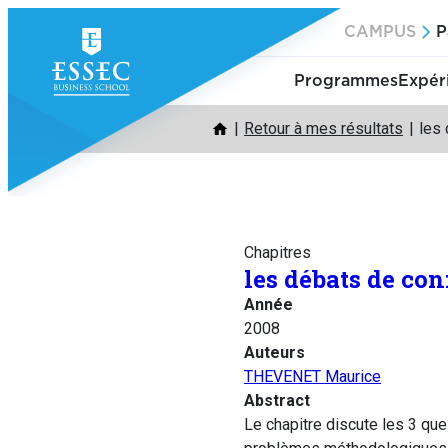
Aller
CAMPUS
P
au
contenu
Programmes
Expér
Retour à mes résultats
les
Chapitres
les débats de con
Année
2008
Auteurs
THEVENET Maurice
Abstract
Le chapitre discute les 3 que