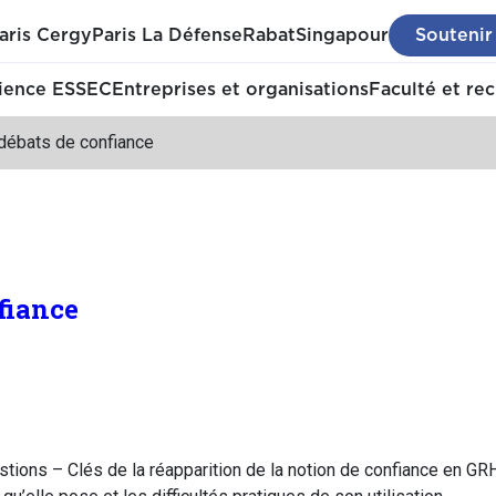
aris Cergy
Paris La Défense
Rabat
Singapour
Soutenir
ience ESSEC
Entreprises et organisations
Faculté et re
 débats de confiance
fiance
stions – Clés de la réapparition de la notion de confiance en GR