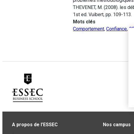
problèmes méthodologiques qu’
THEVENET, M. (2008). les dé
1st ed. Vuibert, pp. 109-113.
Mots clés
Comportement
,
Confiance
,
G
A propos de l’ESSEC
Nos campus