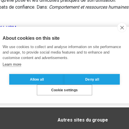
elle pose et les difficultés pratiques de son utilisation.
bats de confiance. Dans:
Comportement et ressources humaines 
RH
,
HRM
About cookies on this site
We use cookies to collect and analyse information on site performance
and usage, to provide social media features and to enhance and
customise content and advertisements.
Learn more
Allow all
Deny all
Cookie settings
Autres sites du groupe