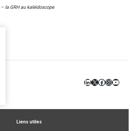
– la GRH au kaléidoscope
.
LinkedIn
X
Facebook
Instagr
YouT
Liens utiles