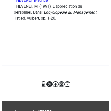
THEVENET Maurice
THEVENET, M. (1991). L’appréciation du
personnel. Dans:
Encyclopédie du Management
.
1st ed. Vuibert, pp. 1-20.
LinkedIn
X
Facebook
Instagram
YouTube