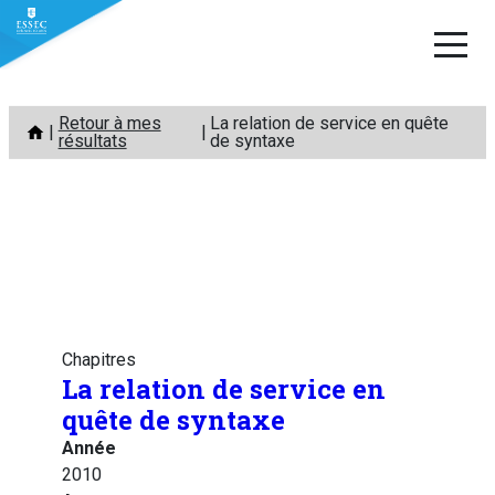
Aller
Retour à mes
La relation de service en quête
au
résultats
de syntaxe
contenu
Chapitres
La relation de service en
quête de syntaxe
Année
2010