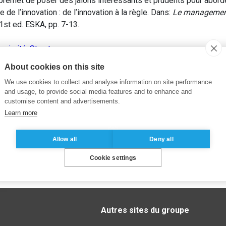
premet de poser des jalons interessants et prudents pour aborde
de l’innovation : de l’innovation à la règle. Dans:
Le management
 1st ed. ESKA, pp. 7-13.
oximité
,
Structure
About cookies on this site
We use cookies to collect and analyse information on site performance
and usage, to provide social media features and to enhance and
customise content and advertisements.
Learn more
Allow all
Deny all
Cookie settings
Autres sites du groupe