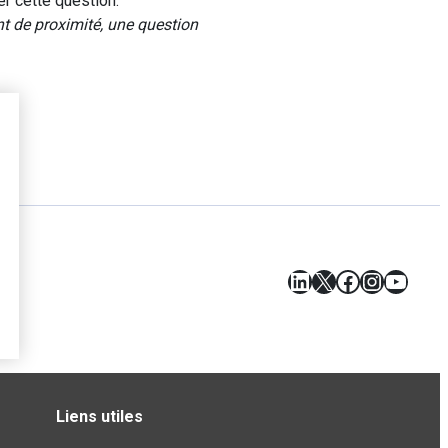
r cette question.
 de proximité, une question
LinkedIn
X
Facebook
Instagr
YouT
Liens utiles