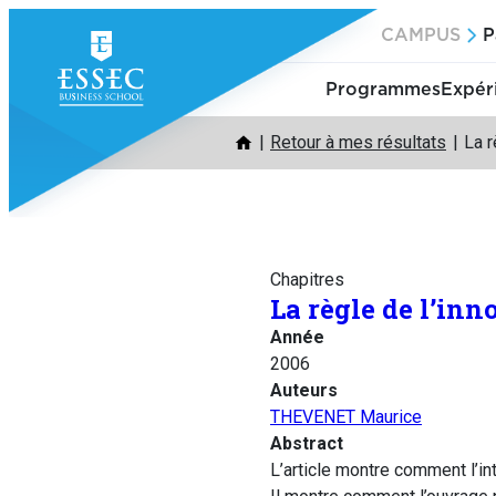
Aller
CAMPUS
P
au
contenu
Programmes
Expér
Retour à mes résultats
La r
Chapitres
La règle de l’inn
Année
2006
Auteurs
THEVENET Maurice
Abstract
L’article montre comment l’in