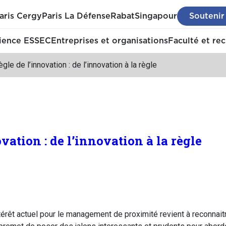
aris Cergy
Paris La Défense
Rabat
Singapour
Soutenir
ience ESSEC
Entreprises et organisations
Faculté et re
ègle de l’innovation : de l’innovation à la règle
ovation : de l’innovation à la règle
térêt actuel pour le management de proximité revient à reconnai