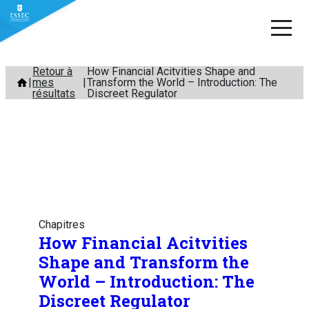
Aller
Retour à
How Financial Acitvities Shape and
mes
Transform the World – Introduction: The
au
résultats
Discreet Regulator
contenu
Chapitres
How Financial Acitvities
Shape and Transform the
World – Introduction: The
Discreet Regulator