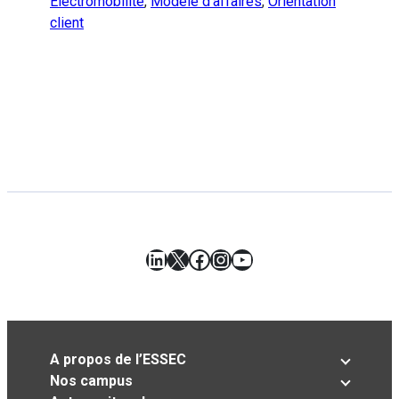
Electromobilité
,
Modèle d’affaires
,
Orientation
client
LinkedIn
X
Facebook
Instagram
YouTube
A propos de l’ESSEC
Nos campus