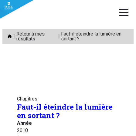
Aller
Retour à mes
Faut-il éteindre la lumière en
au
résultats
sortant ?
contenu
Chapitres
Faut-il éteindre la lumière
en sortant ?
Année
2010