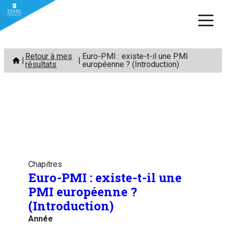
Aller
Retour à mes
Euro-PMI : existe-t-il une PMI
au
résultats
européenne ? (Introduction)
contenu
Chapitres
Euro-PMI : existe-t-il une
PMI européenne ?
(Introduction)
Année