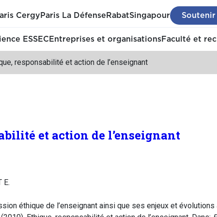
aris Cergy
Paris La Défense
Rabat
Singapour
Soutenir
ience ESSEC
Entreprises et organisations
Faculté et re
que, responsabilité et action de l’enseignant
bilité et action de l’enseignant
 E.
sion éthique de l’enseignant ainsi que ses enjeux et évolutions a