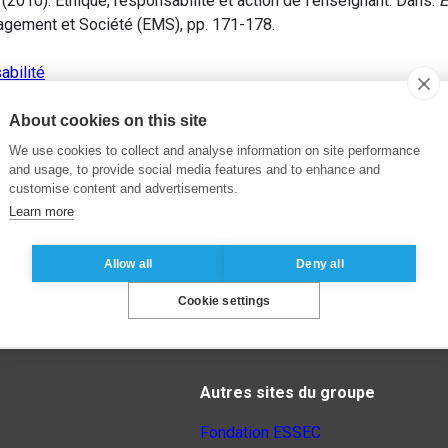
2010). Ethique, responsabilité et action de l’enseignant. Dans:
E
nagement et Société (EMS), pp. 171-178.
bilité
About cookies on this site
We use cookies to collect and analyse information on site performance
and usage, to provide social media features and to enhance and
customise content and advertisements.
Learn more
Allow all
Deny all
Cookie settings
Autres sites du groupe
Fondation ESSEC