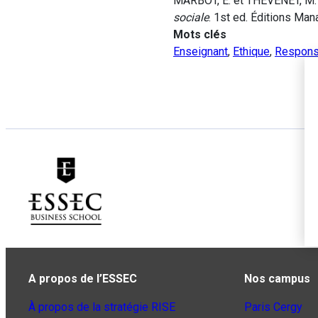
MARBOT, E. et THEVENET, M. (
sociale
. 1st ed. Éditions Ma
Mots clés
Enseignant
,
Ethique
,
Responsa
A propos de l’ESSEC
Nos campus
À propos de la stratégie RISE
Paris Cergy