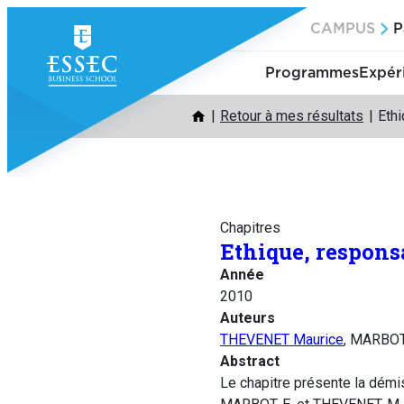
Aller
CAMPUS
P
au
contenu
Programmes
Expér
Retour à mes résultats
Ethi
Chapitres
Ethique, responsa
Année
2010
Auteurs
THEVENET Maurice
, MARBOT
Abstract
Le chapitre présente la démis