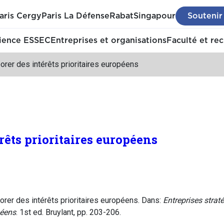
aris Cergy
Paris La Défense
Rabat
Singapour
Soutenir
ience ESSEC
Entreprises et organisations
Faculté et re
orer des intérêts prioritaires européens
rêts prioritaires européens
orer des intérêts prioritaires européens. Dans:
Entreprises strat
éens
. 1st ed. Bruylant, pp. 203-206.