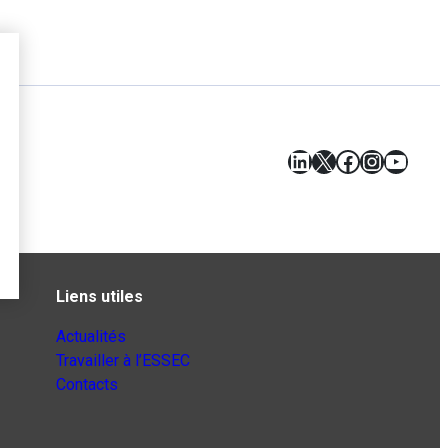
LinkedIn
X
Facebook
Instagr
YouT
Liens utiles
Actualités
Travailler à l’ESSEC
Contacts