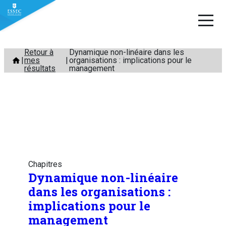
Aller
Retour à
Dynamique non-linéaire dans les
mes
organisations : implications pour le
au
résultats
management
contenu
Chapitres
Dynamique non-linéaire
dans les organisations :
implications pour le
management