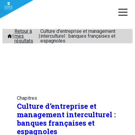
Aller
Retour à
Culture d’entreprise et management
mes
interculturel : banques françaises et
au
résultats
espagnoles
contenu
Chapitres
Culture d’entreprise et
management interculturel :
banques françaises et
espagnoles