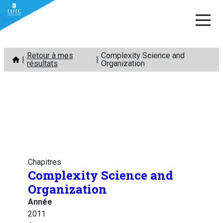
Aller
Retour à mes
Complexity Science and
au
résultats
Organization
contenu
Chapitres
Complexity Science and
Organization
Année
2011