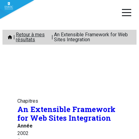
Aller
Retour à mes
An Extensible Framework for Web
au
résultats
Sites Integration
contenu
Chapitres
An Extensible Framework
for Web Sites Integration
Année
2002