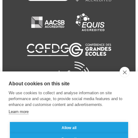
About cookies on this site
We use cookies to collect and analyse information on site
performance and usage, to provide social media features and to
enhance and customise content and advertisements.
Learn more
Allow all
© 2024 ESSEC
Mentions légales
–
Protection