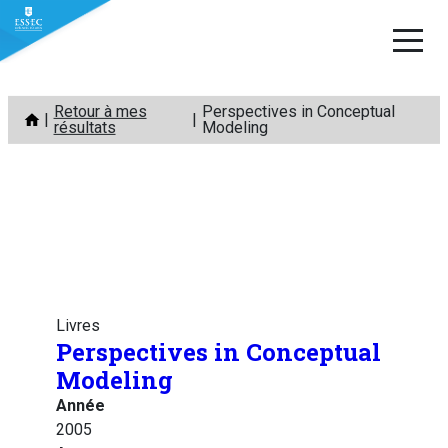
Aller
Retour à mes
Perspectives in Conceptual
au
résultats
Modeling
contenu
Livres
Perspectives in Conceptual
Modeling
Année
2005