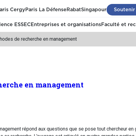
aris Cergy
Paris La Défense
Rabat
Singapour
Soutenir
ience ESSEC
Entreprises et organisations
Faculté et re
hodes de recherche en management
cherche en management
agement répond aux questions que se pose tout chercheur en 