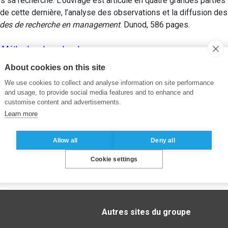
ès sa recherche. L’ouvrage est articulé en quatre grandes parties 
de cette dernière, l’analyse des observations et la diffusion des 
des de recherche en management
. Dunod, 586 pages.
,
Méthodes de recherche
About cookies on this site
We use cookies to collect and analyse information on site performance
and usage, to provide social media features and to enhance and
customise content and advertisements.
Learn more
Allow all
Deny all
Cookie settings
Autres sites du groupe