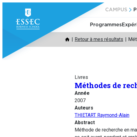
Aller
CAMPUS
P
au
contenu
Programmes
Expér
Retour à mes résultats
Mét
Livres
Méthodes de re
Année
2007
Auteurs
THIETART Raymond-Alain
Abstract
Méthode de recherche en man