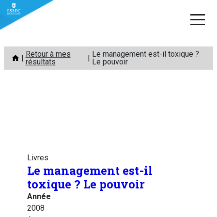
Aller
Retour à mes
Le management est-il toxique ?
au
résultats
Le pouvoir
contenu
Livres
Le management est-il
toxique ? Le pouvoir
Année
2008