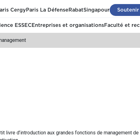
aris Cergy
Paris La Défense
Rabat
Singapour
Soutenir
ience ESSEC
Entreprises et organisations
Faculté et re
management
t livre d’introduction aux grandes fonctions de management de l’