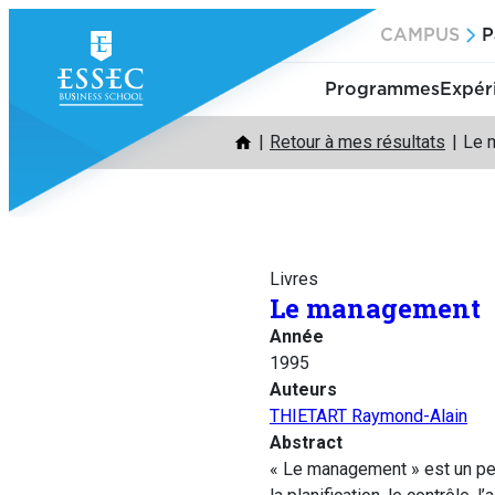
Aller
CAMPUS
P
au
contenu
Programmes
Expér
Retour à mes résultats
Le 
Livres
Le management
Année
1995
Auteurs
THIETART Raymond-Alain
Abstract
« Le management » est un peti