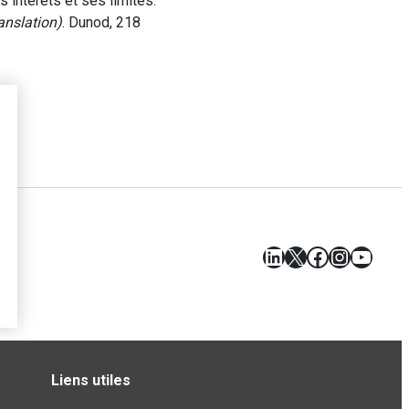
 intérêts et ses limites.
anslation)
. Dunod, 218
LinkedIn
X
Facebook
Instagr
YouT
Liens utiles