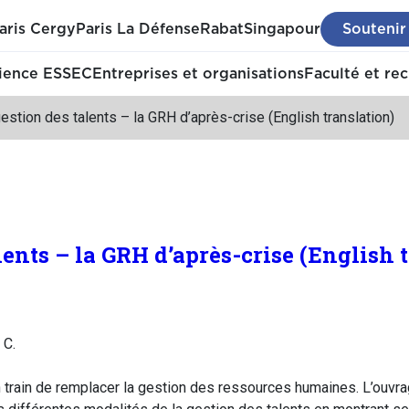
aris Cergy
Paris La Défense
Rabat
Singapour
Soutenir
ience ESSEC
Entreprises et organisations
Faculté et re
estion des talents – la GRH d’après-crise (English translation)
lents – la GRH d’après-crise (English 
 C.
n train de remplacer la gestion des ressources humaines. L’ouvra