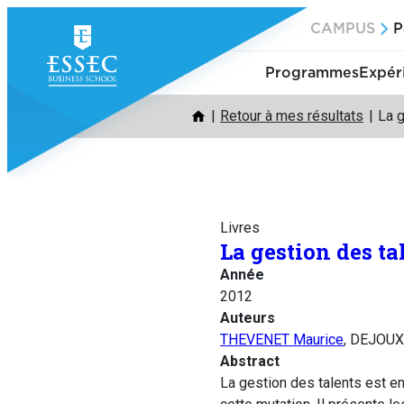
Aller
CAMPUS
P
au
contenu
Programmes
Expér
Retour à mes résultats
La g
Livres
La gestion des ta
Année
2012
Auteurs
THEVENET Maurice
, DEJOUX
Abstract
La gestion des talents est e