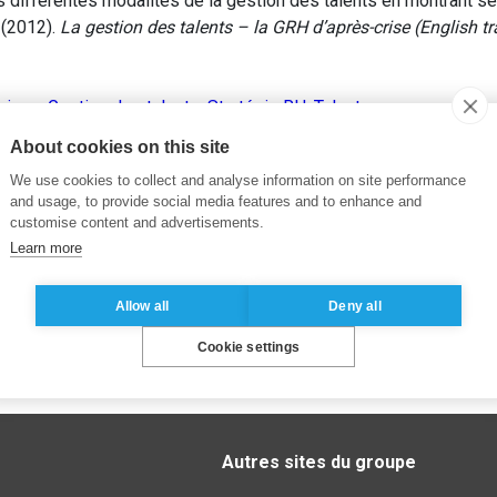
es différentes modalités de la gestion des talents en montrant ses
 (2012).
La gestion des talents – la GRH d’après-crise (English tr
aines
,
Gestion des talents
,
Stratégie RH
,
Talent
About cookies on this site
We use cookies to collect and analyse information on site performance
and usage, to provide social media features and to enhance and
customise content and advertisements.
Learn more
Allow all
Deny all
Cookie settings
Autres sites du groupe