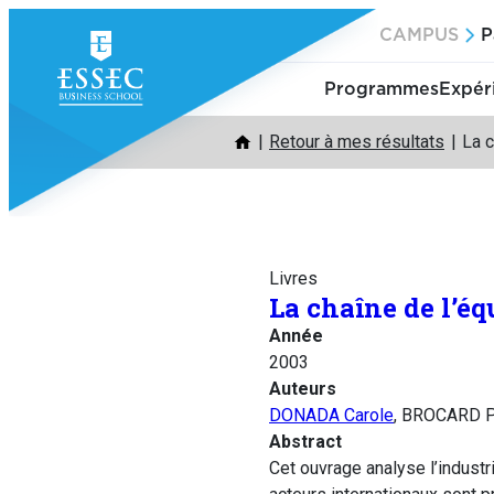
Aller
CAMPUS
P
au
contenu
Programmes
Expér
Retour à mes résultats
La 
Livres
La chaîne de l’é
Année
2003
Auteurs
DONADA Carole
, BROCARD P
Abstract
Cet ouvrage analyse l’industr