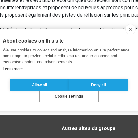
présentés et les évolutions économiques du secteur sont commen
ons interentreprises et proposent de nouvelles approches pour 
 Ils proposent également des pistes de réflexion sur les principau
(2003).
La chaîne de l’équipement automobile
. Ministère de l’In
About cookies on this site
We use cookies to collect and analyse information on site performance
and usage, to provide social media features and to enhance and
customise content and advertisements.
Learn more
Allow all
Deny all
Cookie settings
Autres sites du groupe