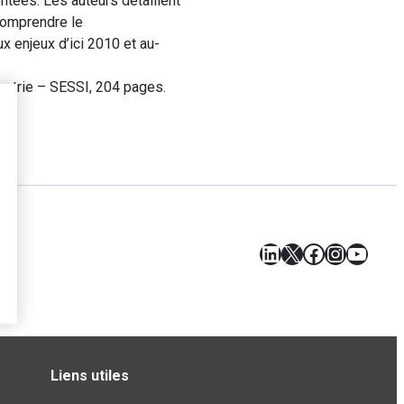
tées. Les auteurs détaillent
comprendre le
x enjeux d’ici 2010 et au-
dustrie – SESSI, 204 pages.
LinkedIn
X
Facebook
Instagr
YouT
Liens utiles