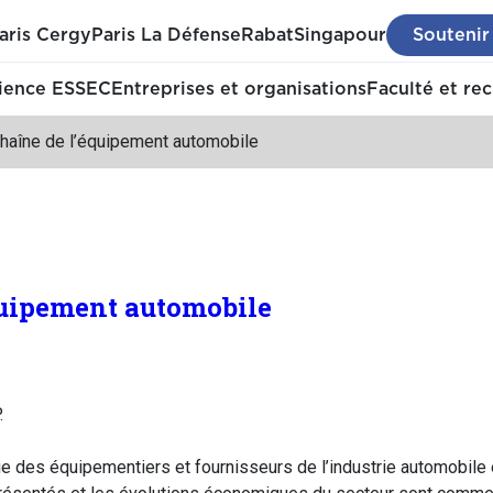
aris Cergy
Paris La Défense
Rabat
Singapour
Soutenir
ience ESSEC
Entreprises et organisations
Faculté et re
chaîne de l’équipement automobile
quipement automobile
.
ie des équipementiers et fournisseurs de l’industrie automobile 