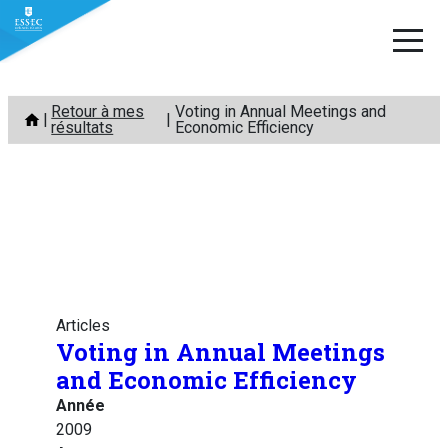
Aller
Retour à mes
Voting in Annual Meetings and
au
résultats
Economic Efficiency
contenu
Articles
Voting in Annual Meetings
and Economic Efficiency
Année
2009